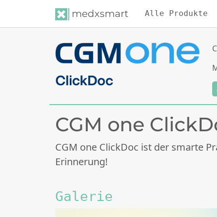
medxsmart
Alle Produkte
C
M
CGM one ClickD
CGM one ClickDoc ist der smarte Pr
Erinnerung!
Galerie