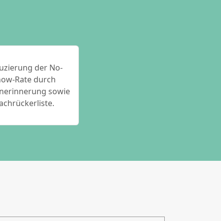
uzierung der No-
how-Rate durch
nerinnerung sowie
achrückerliste.