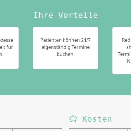
Ihre Vorteile
ozesse
Patienten können 24/7
Red
eit für
eigenständig Termine
s
m.
buchen.
Termi
N
Kosten