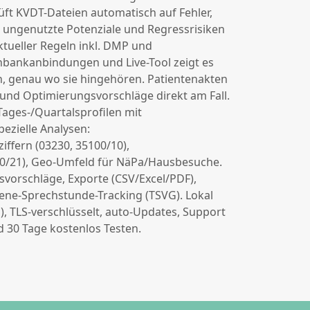
üft KVDT-Dateien automatisch auf Fehler,
, ungenutzte Potenziale und Regressrisiken
tueller Regeln inkl. DMP und
nbankanbindungen und Live-Tool zeigt es
n, genau wo sie hingehören. Patientenakten
 und Optimierungsvorschläge direkt am Fall.
Tages-/Quartalsprofilen mit
ezielle Analysen:
ffern (03230, 35100/10),
0/21), Geo-Umfeld für NäPa/Hausbesuche.
svorschläge, Exporte (CSV/Excel/PDF),
fene-Sprechstunde-Tracking (TSVG). Lokal
), TLS-verschlüsselt, auto-Updates, Support
d 30 Tage kostenlos Testen.